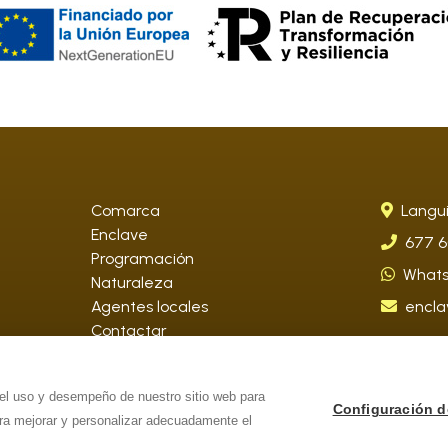
Comarca
Langui
Enclave
677 6
Programación
What
Naturaleza
Agentes locales
encla
Contactar
 el uso y desempeño de nuestro sitio web para
Configuración d
ara mejorar y personalizar adecuadamente el