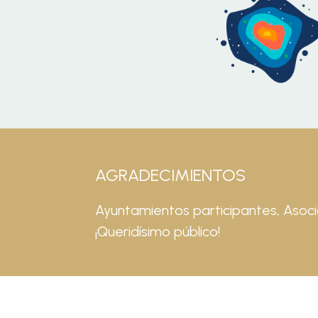
AGRADECIMIENTOS
Ayuntamientos participantes, Asoci
¡Queridísimo público!