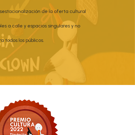
estacionalización de la oferta cultural
es a calle y espacios singulares y no
a todos los públicos.