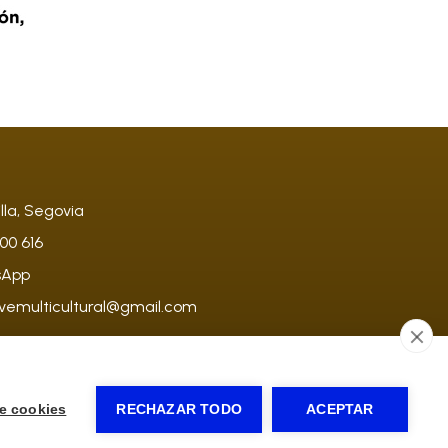
lla, Segovia
00 616
sApp
vemulticultural@
gmail.com
e cookies
RECHAZAR TODO
ACEPTAR