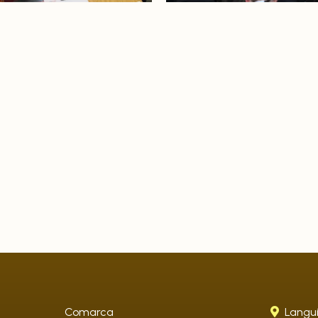
Comarca
Langui